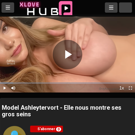
Play
Loaded
:
9.72%
1x
Play
Mute
Playback
Ful
Rate
Video
Model Ashleytervort - Elle nous montre ses
gros seins
S'abonner
0