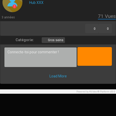
Hub XXX
71
Vues
3 années
0
0
Catégorie:
Gros seins
Load More
Powered by AVideo ® Platform v30.0