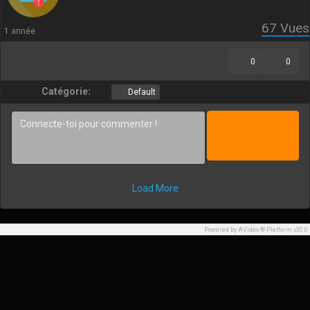
67
Vues
1 année
0
0
Catégorie:
Default
Load More
Powered by AVideo ® Platform v30.0