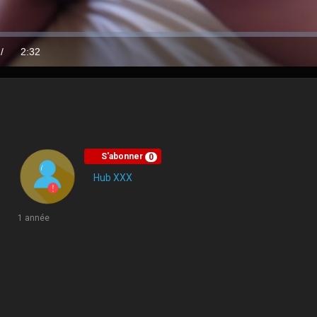
/
Duration
2:32
S'abonner
0
Hub XXX
1 année