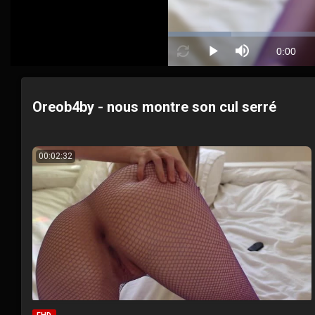
Loaded
:
10.36%
Current
0:00
Play
Mute
Loop
Time
Oreob4by - nous montre son cul serré
00:02:32