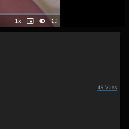
1x
Playback
Picture-
Fullscreen
autoplay
Rate
in-
Picture
49
Vues