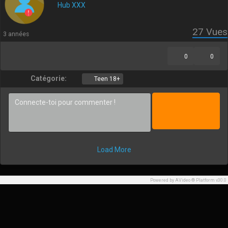
Hub XXX
27
Vues
3 années
0
0
Catégorie:
Teen 18+
Load More
Powered by AVideo ® Platform v30.0