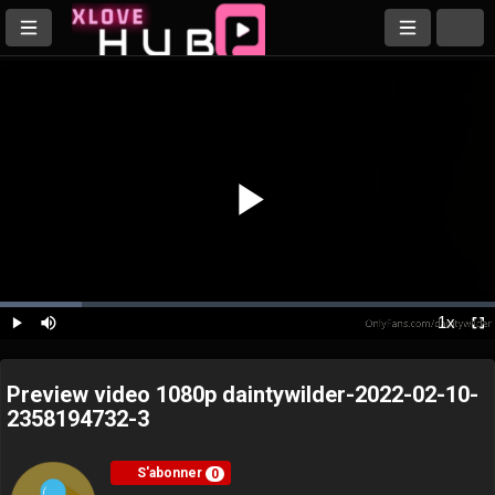
Play
Loaded
:
16.51%
1x
Play
Mute
Playback
Ful
Rate
Video
Preview video 1080p daintywilder-2022-02-10-
2358194732-3
S'abonner
0