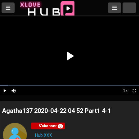
Play
Loaded
:
5.85%
1x
Play
Mute
Playback
Ful
Rate
Video
Agatha137 2020-04-22 04 52 Part1 4-1
S'abonner
0
Hub XXX