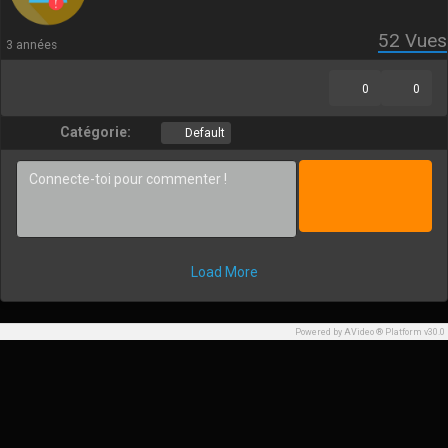
52
Vues
3 années
0
0
Catégorie:
Default
Load More
Powered by AVideo ® Platform v30.0